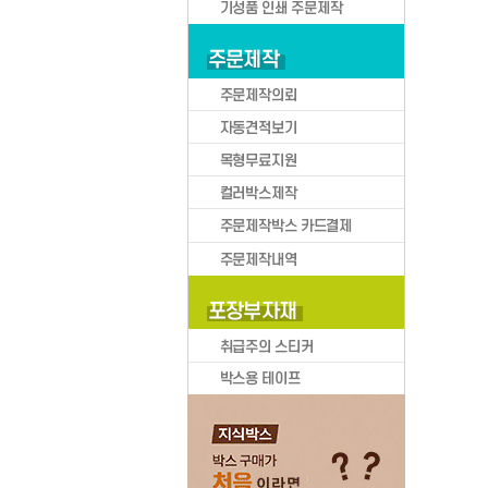
박스큐브
BOXCUBE 카테고리
택배박스
택배
로그인
의류/신발
화장품/액세서리
문구/소형가전
이삿짐/생활용품
스포츠용품/현수막