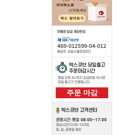
우체국
기성품 인쇄 주문제작
주문제작
주문제작의뢰
자동견적보기
무료목형지원
컬러박스제작
주문제작박스 카드결제
주문제작내역
주문 마감
포장 부자제
취급주의 스티커
박스용테이프