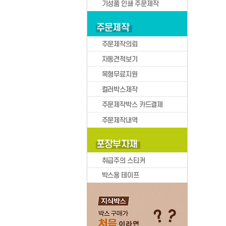
박스큐브
BOXCUBE 카테고리
택배박스
택배
로그인
의류/신발
화장품/액세서리
문구/소형가전
이삿짐/생활용품
스포츠용품/현수막