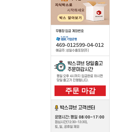
우체국
기성품 인쇄 주문제작
주문제작
주문제작의뢰
자동견적보기
무료목형지원
컬러박스제작
주문제작박스 카드결제
주문제작내역
주문 마감
포장 부자제
취급주의 스티커
박스용테이프